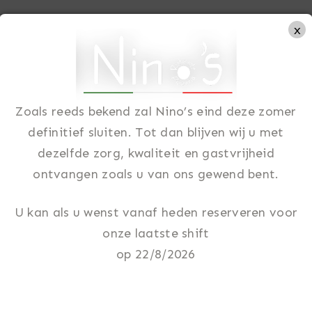
x
ome
Over ons
Menu
In beeld
FAQ
Contact
Zoals reeds bekend zal Nino’s eind deze zomer
definitief sluiten. Tot dan blijven wij u met
dezelfde zorg, kwaliteit en gastvrijheid
ontvangen zoals u van ons gewend bent.
U kan als u wenst vanaf heden reserveren voor
onze laatste shift
op 22/8/2026