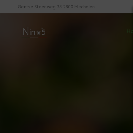
Gentse Steenweg 38 2800 Mechelen
H