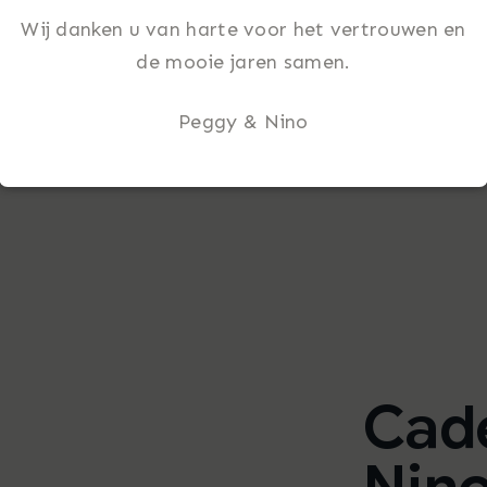
Wij danken u van harte voor het vertrouwen en
de mooie jaren samen.
Peggy & Nino
Cad