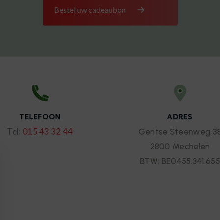
Bestel uw cadeaubon
TELEFOON
ADRES
Tel:
015 43 32 44
Gentse Steenweg 3
2800 Mechelen
BTW: BE0455.341.655