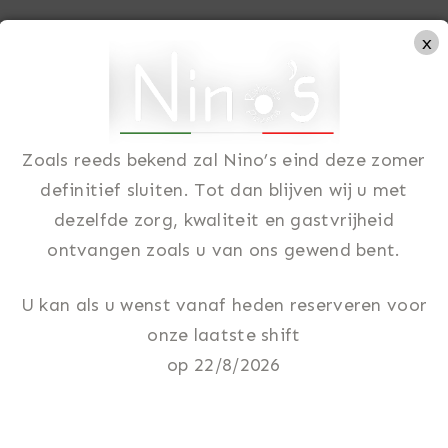
x
ome
Over ons
Menu
In beeld
FAQ
Contact
Zoals reeds bekend zal Nino’s eind deze zomer
definitief sluiten. Tot dan blijven wij u met
dezelfde zorg, kwaliteit en gastvrijheid
ontvangen zoals u van ons gewend bent.
aubonnen
U kan als u wenst vanaf heden reserveren voor
onze laatste shift
op 22/8/2026