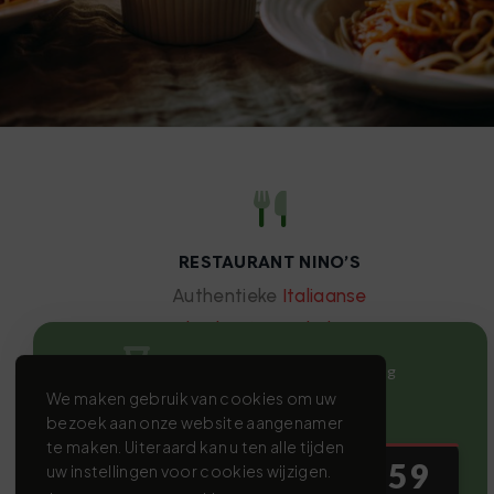
RESTAURANT NINO’S
Authentieke
Italiaanse
keuken in Mechelen
sinds 1995. Geniet van
Nog tot de laatste openingsdag
verfijnde gerechten,
We maken gebruik van cookies om uw
22 augustus 2026
bezoek aan onze website aangenamer
pizza’s en een
te maken. Uiteraard kan u ten alle tijden
uitgebreide selectie
17
1
55
58
uw instellingen voor cookies wijzigen.
Italiaanse wijnen.