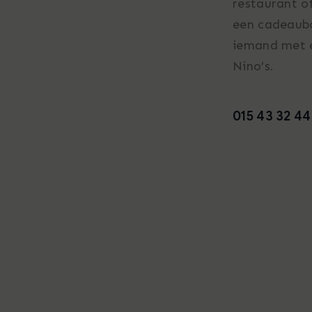
restaurant o
een cadeaubo
iemand met e
Nino’s.
015 43 32 44