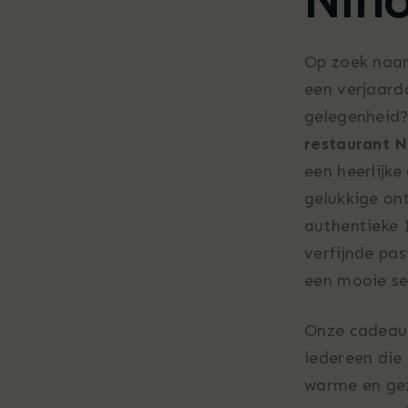
Nino
Op zoek naar
een verjaarda
gelegenheid
restaurant N
een heerlijke
gelukkige on
authentieke 
verfijnde pas
een mooie sel
Onze cadeaub
iedereen die 
warme en gez